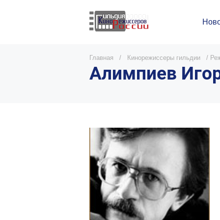
Ново
Главная
/
Кинорежиссеры гильдии
/
Ре
Алимпиев Игор