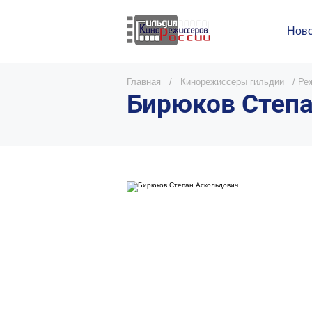
Ново
Главная
/
Кинорежиссеры гильдии
/
Ре
Бирюков Степа