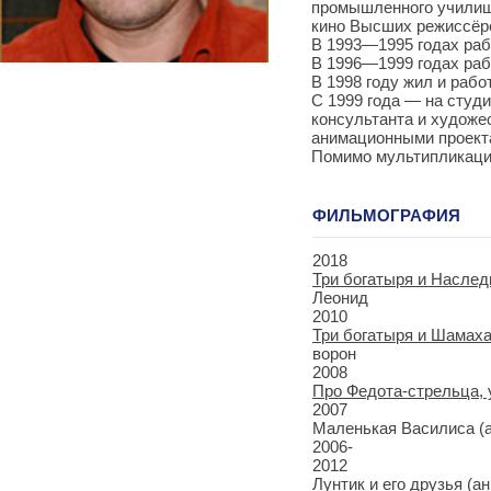
промышленного училища
кино Высших режиссёрс
В 1993—1995 годах раб
В 1996—1999 годах раб
В 1998 году жил и раб
С 1999 года — на студи
консультанта и художе
анимационными проекта
Помимо мультипликацио
ФИЛЬМОГРАФИЯ
2018
Три богатыря и Наслед
Леонид
2010
Три богатыря и Шамах
ворон
2008
Про Федота-стрельца,
2007
Маленькая Василиса (
2006-
2012
Лунтик и его друзья
(ан