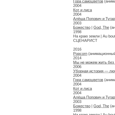
Гора самоцветов
(аним
2004
Кот и лиса
2004
Алёша Попович и Туга
2003
Божество
|
God, The
(а
1998
На краю земли | Au bou
СЦЕНАРИСТ
2016
Popcorn
(анимационный
2014
Мы не можем жить без
2006
Уборная история — лю
2004
Гора самоцветов
(аним
2004
Кот и лиса
2004
Алёша Попович и Туга
2003
Божество
|
God, The
(а
1998
На краю земли | Au bou