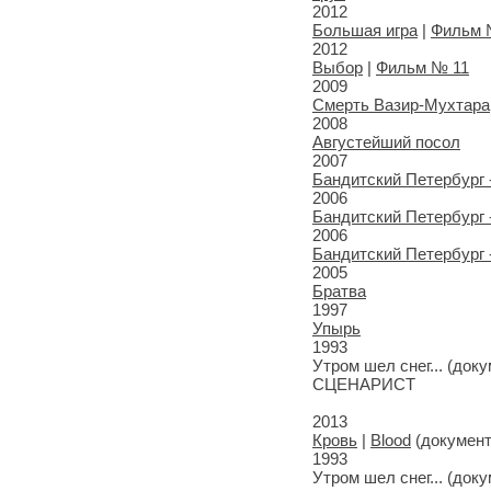
2012
Большая игра
|
Фильм 
2012
Выбор
|
Фильм № 11
2009
Смерть Вазир-Мухтара
2008
Августейший посол
2007
Бандитский Петербург -
2006
Бандитский Петербург 
2006
Бандитский Петербург -
2005
Братва
1997
Упырь
1993
Утром шел снег... (док
СЦЕНАРИСТ
2013
Кровь
|
Blood
(докумен
1993
Утром шел снег... (док