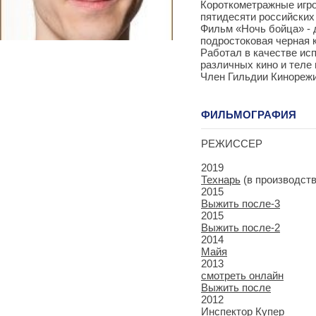
Короткометражные игр
пятидесяти российски
Фильм «Ночь бойца» - 
подростоковая черная 
Работал в качестве ис
различных кино и теле 
Член Гильдии Кинорежи
ФИЛЬМОГРАФИЯ
РЕЖИССЕР
2019
Технарь
(в производств
2015
Выжить после-3
2015
Выжить после-2
2014
Майя
2013
смотреть онлайн
Выжить после
2012
Инспектор Купер