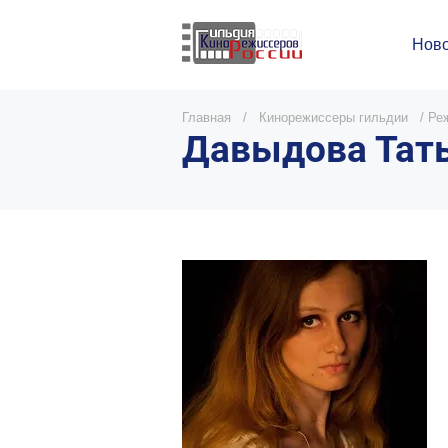
Ново
Главная
/
Кинорежиссеры гильдии
/
Реж
Давыдова Тать