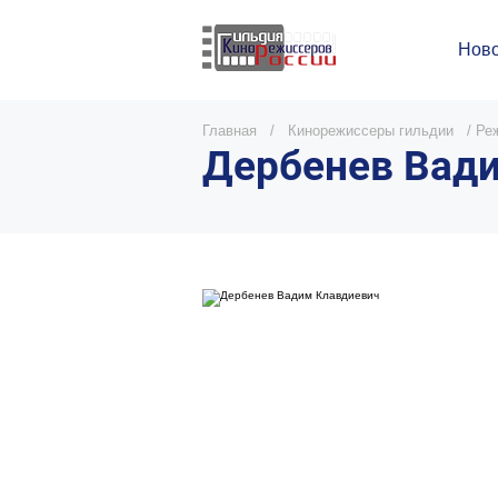
Ново
Главная
/
Кинорежиссеры гильдии
/
Реж
Дербенев Вад