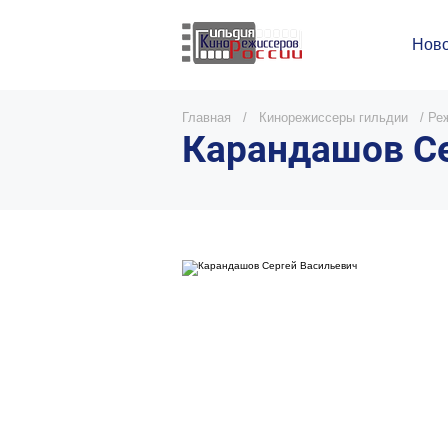
Ново
Главная
/
Кинорежиссеры гильдии
/
Реж
Карандашов Се