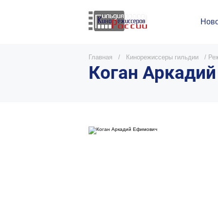
Ново
Главная
/
Кинорежиссеры гильдии
/
Ре
Коган Аркади