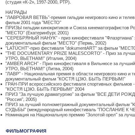
(студия «К-2», 1997-2000, РТР).
НАГРАДЫ
"ЛАВРОВАЯ ВЕТВЬ"-премия гильдии неигрового кино и теле
фильм 2001 года "МЕСТО"
ПРИЗЫ гильдии кинокритиков и Союза кинематографистов Ро
"МЕСТО" (Екатеринбург, 2001)
"СЕРЕБРЯНЫЙ НАНУК" - приз кинофестиваля "Флаэртиана" 
документальный фильм "МЕСТО" (Пермь, 2002)
"LATÜCHT"-приз фестиваля "dokumentART" за фильм "МЕСТО"
"THE DOCUMENTARY PRIZE MALESCORTO" - Приз за лучши
УТРО, ВЬЕТНАМ!" (Италия, 2004)
"AMBER ARCH" - Приз кинофестиваля в Вильнюсе за лучш
УТРО, ВЬЕТНАМ!" (Литва, 2004)
"ЛАВР" - Национальная премия в области неигрового кино и т
документальный фильм "КОСТЯ ЦЗЮ. БЫТЬ ПЕРВЫМ!"
ГРАН-ПРИ всероссийского фестиваля спортивных фильмов 
"КОСТЯ ЦЗЮ. БЫТЬ ПЕРВЫМ!" 2004
ПРИЗ "За лучшую драматургию" за фильм "ВСЕ ДЕТИ РО
"Россия", 2005)
ПРИЗ за лучший полнометражный документальный фильм
СУДЬБЫ" (международный кинофестиваль "ПОСЛАНИЕ К ЧЕЛ
Номинация на Национальную премию "Золотой орел" за лучш
ФИЛЬМОГРАФИЯ