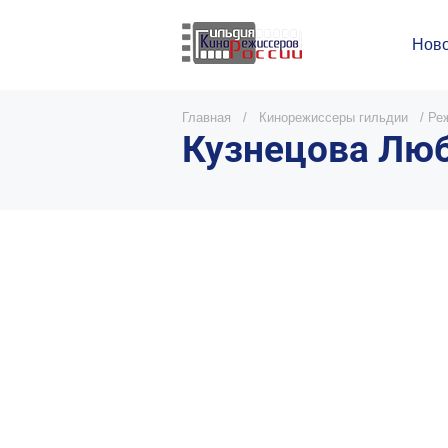
Ново
Главная
/
Кинорежиссеры гильдии
/
Ре
Кузнецова Лю