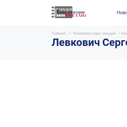
Ново
Главная
/
Кинорежиссеры гильдии
/
Ка
Левкович Серг