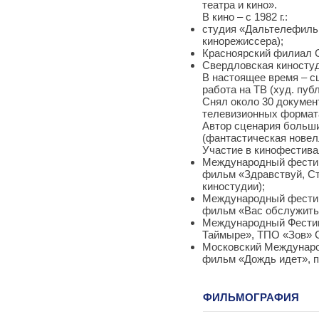
театра и кино».
В кино – с 1982 г.:
студия «Дальтелефильм
кинорежиссера);
Красноярский филиал С
Свердловская киностуд
В настоящее время – с
работа на ТВ (худ. пуб
Снял около 30 докумен
телевизионных формат
Автор сценария больши
(фантастическая новелл
Участие в кинофестива
Международный фестива
фильм «Здравствуй, С
киностудии);
Международный фестива
фильм «Вас обслужить?
Международный Фестива
Таймыре», ТПО «Зов» С
Московский Междунаро
фильм «Дождь идет», 
ФИЛЬМОГРАФИЯ