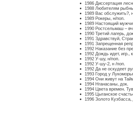
1986 Диссертация лесн
1988 Любителям рыбны
1989 Вас обслужить?, н
1989 Рокеры, н/поп.
1989 Настоящий мужчин
1990 Ростсельмаш – вче
1990 Третий лагерь, док
1991 Здравствуй, Стран
1991 Запрещенная репр
1992 Наказание без пре
1992 Дождь идет, игр., 
1992 У-шу, н/поп.
1992 У-шу-2, н /поп.
1992 Да не оскудеет рук
1993 Город у Лукоморья
1994 Они живут на Тай
1994 Нганасаны, док.
1994 Цвета времен. Тув
1995 Цыганское счастье
1996 Золото Кузбасса, 