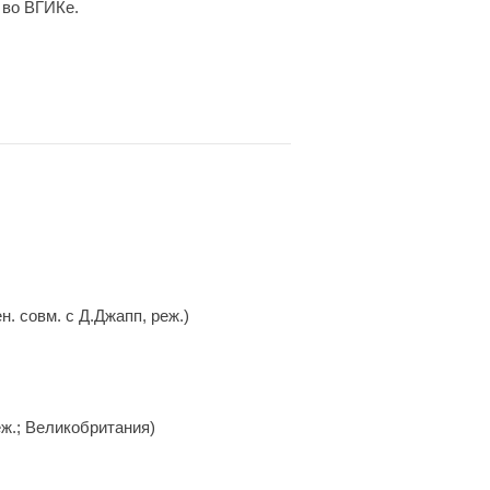
 во ВГИКе.
. совм. с Д.Джапп, реж.)
ж.; Великобритания)