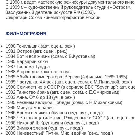
С 1998 г. ведет мастерскую режиссуры документального кино
С 1999 г. – художественный руководитель студии «Остров».
Заслуженный деятель искусств РФ (1993).
Секретарь Союза кинематографистов России.
ФИЛЬМОГРАФИЯ
1980 Точильщик (авт. сцен., реж.)
1981 Остров (авт. сцен., реж.)
1984 Вот и вся жизнь (совм. с Б.Кустовым)
1985 Варварин ключ
1987 Госпожа Тундра
1988 А прошлое кажется сном...
1989 Убийство императора. Версии (4 фильма. 1989-1995)
1989 Частушка. ХХ век (авт. сцен. совм. с М.Пинаевой, реж.)
1990 Семилетние в СССР (в сериале BBC "Seven up"; авт. сцен
1992 Таинство брака (авт. сцен. совм. с Е.Смирновым)
1993 Анна. От 6 до 18 (уч. в реж.)
1995 Реквием великой Победы (совм. с Н.Михалковым)
1995 Минута молчания
1996 Время великих обманов (худ. рук., прод.)
1998 Четырнадцатилетние. Рожденные в СССР (авт. сцен., ре
1998 Николай II. Круг жизни (худ. рук., прод.)
1999 Зимняя элегия (худ. рук., прод.)
2000 Неизвестный Путин. Мир и война (реж., прод.)