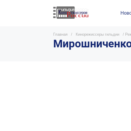
Ново
Главная
/
Кинорежиссеры гильдии
/
Ре
Мирошниченко