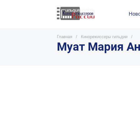
Ново
Главная
/
Кинорежиссеры гильдии
/
Муат Мария А