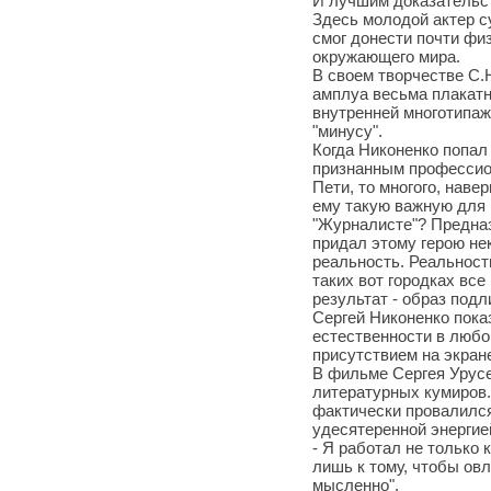
И лучшим доказательст
Здесь молодой актер с
смог донести почти фи
окружающего мира.
В своем творчестве С.
амплуа весьма плакатно
внутренней многотипаж
"минусу".
Когда Никоненко попал 
признанным профессион
Пети, то многого, наве
ему такую важную для 
"Журналисте"? Предназ
придал этому герою не
реальность. Реальность
таких вот городках вс
результат - образ подл
Сергей Никоненко пока
естественности в любо
присутствием на экране
В фильме Сергея Урусе
литературных кумиров.
фактически провалился
удесятеренной энергией
- Я работал не только к
лишь к тому, чтобы овл
мысленно".