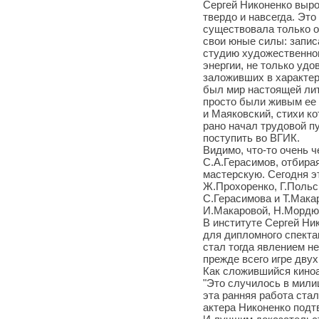
Сергей Никоненко вырос
твердо и навсегда. Это
существовала только о
свои юные силы: запис
студию художественног
энергии, не только удо
заложивших в характер 
был мир настоящей лит
просто были живым ее
и Маяковский, стихи к
рано начал трудовой п
поступить во ВГИК.
Видимо, что-то очень 
С.А.Герасимов, отбира
мастерскую. Сегодня эт
Ж.Прохоренко, Г.Польск
С.Герасимова и Т.Макар
И.Макаровой, Н.Мордюк
В институте Сергей Ни
для дипломного спекта
стал тогда явлением не
прежде всего игре двух
Как сложившийся киноа
"Это случилось в милиц
эта ранняя работа ста
актера Никоненко подтв