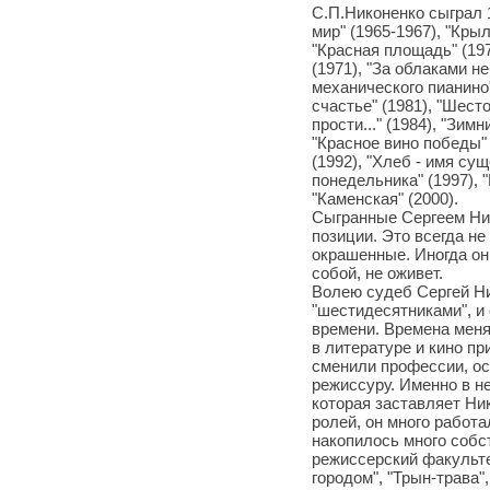
С.П.Никоненко сыграл 1
мир" (1965-1967), "Крыл
"Красная площадь" (197
(1971), "За облаками не
механического пианино"
счастье" (1981), "Шесто
прости..." (1984), "Зим
"Красное вино победы" (
(1992), "Хлеб - имя сущ
понедельника" (1997), "
"Каменская" (2000).
Сыгранные Сергеем Ник
позиции. Это всегда не
окрашенные. Иногда они
собой, не оживет.
Волею судеб Сергей Ни
"шестидесятниками", и
времени. Времена меня
в литературе и кино п
сменили профессии, ост
режиссуру. Именно в не
которая заставляет Ни
ролей, он много работа
накопилось много собс
режиссерский факультет
городом", "Трын-трава"