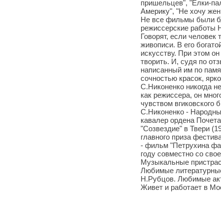
пришельцев", "Елки-пал
Америку", "Не хочу жен
Не все фильмы были бл
режиссерские работы Н
Говорят, если человек 
живописи. В его богат
искусству. При этом о
творить. И, судя по от
написанный им по памя
сочностью красок, ярк
С.Никоненко никогда не
как режиссера, он мно
чувством вгиковского 
С.Никоненко - Народный
кавалер ордена Почета
"Созвездие" в Твери (
главного приза фестив
- фильм "Петрухина фа
году совместно со сво
Музыкальные пристраст
Любимые литературные 
Н.Рубцов. Любимые акт
Живет и работает в Мо