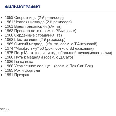
ФИЛЬМОГРАФИЯ
1959 Сверстницы (2-й режиссер)
1961 Челвек ниоткуда (2-й режиссер)
1961 Время революции (к/м, тв)
1963 Пропало лето (совм. с Р.Быковым)
1968 Сердечные страдания (тв)
1968 Шестое июля (2-й режиссер)
1969 Омский медведь (к/м, тв, совм. с Т.Антоновой)
1974 "Мосфильму" 50 (док., совм. с В.Глазковым)
1975 Петр Мартынович и годы большой жизни(монография)
1980 Путь к медалям (совм. с Д.Сато)
1986 Гонка века
1988 Утомленное солнце... (совм. с Пак Сан Бок)
1989 Рок и фортуна
1991 Призрак
России