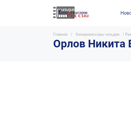
Ново
Главная
/
Кинорежиссеры гильдии
/
Реж
Орлов Никита 