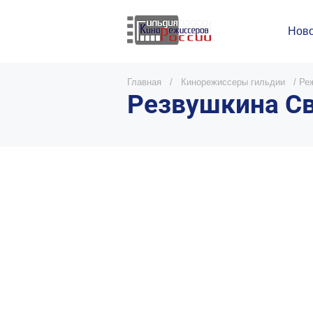
Ново
Главная
/
Кинорежиссеры гильдии
/
Ре
Резвушкина Св