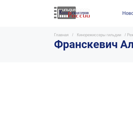
Ново
Главная
/
Кинорежиссеры гильдии
/
Реж
Франскевич Ал