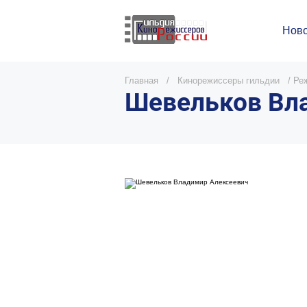
Ново
Главная
/
Кинорежиссеры гильдии
/
Реж
Шевельков Вл