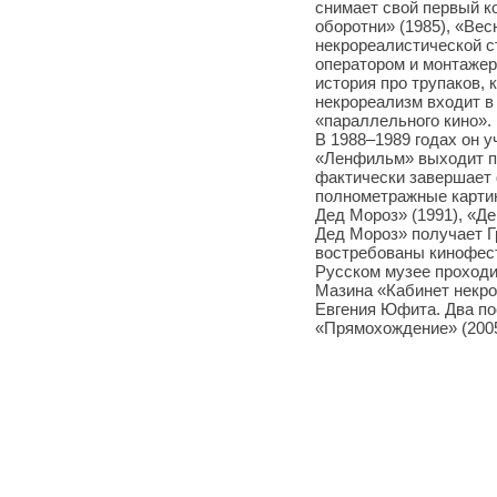
снимает свой первый к
оборотни» (1985), «Вес
некрореалистической с
оператором и монтажер
история про трупаков,
некрореализм входит в
«параллельного кино».
В 1988–1989 годах он у
«Ленфильм» выходит п
фактически завершает
полнометражные карти
Дед Мороз» (1991), «Д
Дед Мороз» получает Г
востребованы кинофести
Русском музее проходит
Мазина «Кабинет некр
Евгения Юфита. Два по
«Прямохождение» (2005