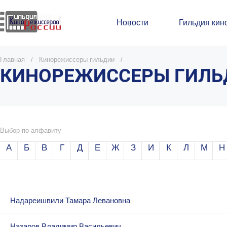
Новости
Гильдия кин
Главная
/
Кинорежиссеры гильдии
/
КИНОРЕЖИССЕРЫ ГИЛЬД
Выбор по алфавиту
A
Б
В
Г
Д
Е
Ж
З
И
К
Л
М
Н
Надареишвили Тамара Левановна
Назаров Владимир Васильевич